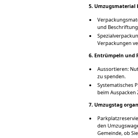
5. Umzugsmaterial 
Verpackungsmater
und Beschriftungs
Spezialverpackun
Verpackungen ve
6. Entrümpeln und 
Aussortieren: Nu
zu spenden.
Systematisches P
beim Auspacken Z
7. Umzugstag organ
Parkplatzreservi
den Umzugswagen 
Gemeinde, ob Sie