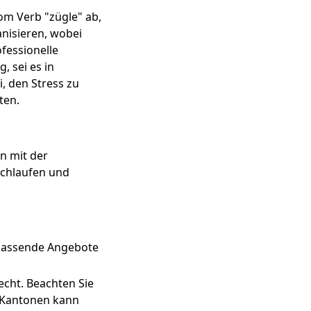
vom Verb "zügle" ab,
anisieren, wobei
ofessionelle
, sei es in
, den Stress zu
ten.
n mit der
rchlaufen und
m passende Angebote
echt. Beachten Sie
n Kantonen kann