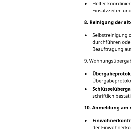
Helfer koordinier
Einsatzzeiten un
8. Reinigung der a
Selbstreinigung o
durchführen oder
Beauftragung auf
9. Wohnungsüberga
Übergabeprotok
Übergabeprotokol
Schlüsselüberg
schriftlich bestät
10. Anmeldung am 
Einwohnerkontr
der Einwohnerkon