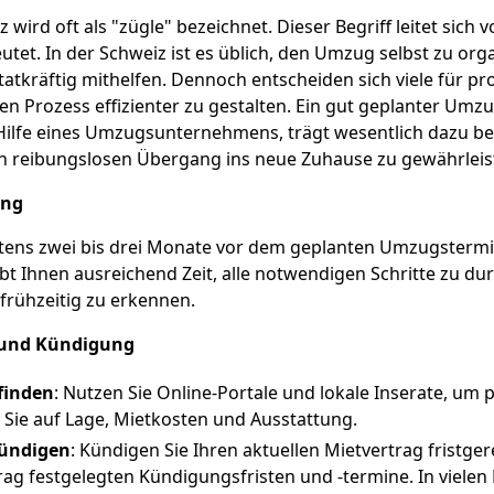
wird oft als "zügle" bezeichnet. Dieser Begriff leitet sich 
tet. In der Schweiz ist es üblich, den Umzug selbst zu org
atkräftig mithelfen. Dennoch entscheiden sich viele für pr
n Prozess effizienter zu gestalten. Ein gut geplanter Umzug
Hilfe eines Umzugsunternehmens, trägt wesentlich dazu bei
n reibungslosen Übergang ins neue Zuhause zu gewährleis
ung
tens zwei bis drei Monate vor dem geplanten Umzugstermi
ibt Ihnen ausreichend Zeit, alle notwendigen Schritte zu du
frühzeitig zu erkennen.
und Kündigung
finden
: Nutzen Sie Online-Portale und lokale Inserate, u
 Sie auf Lage, Mietkosten und Ausstattung.
ündigen
: Kündigen Sie Ihren aktuellen Mietvertrag fristger
trag festgelegten Kündigungsfristen und -termine. In viele