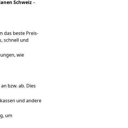
lanen Schweiz
–
 das beste Preis-
, schnell und
stungen, wie
an bzw. ab. Dies
enkassen und andere
ag, um