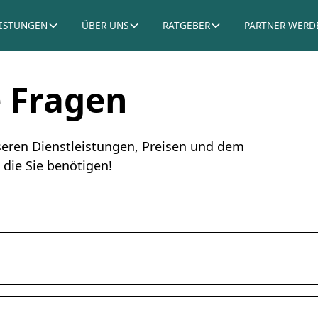
EISTUNGEN
ÜBER UNS
RATGEBER
PARTNER WERD
e Fragen
seren Dienstleistungen, Preisen und dem
 die Sie benötigen!
chts, um unsere fünf Vorschläge und
ie die Reservierung abgeschlossen haben, fallen die