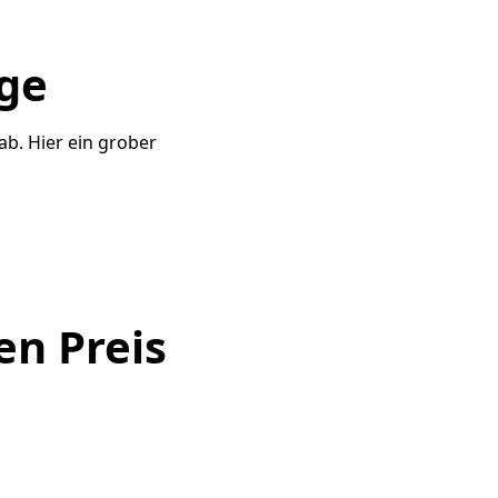
üge
b. Hier ein grober
en Preis