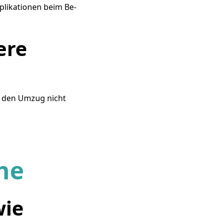
plikationen beim Be-
ere
t den Umzug nicht
he
wie