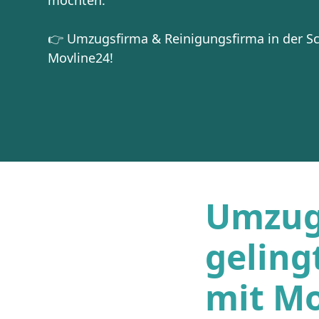
möchten.
👉 Umzugsfirma & Reinigungsfirma in der Sch
Movline24!
Umzugs
geling
mit Mo