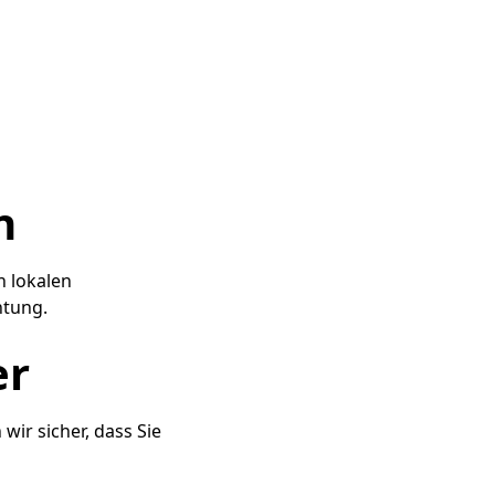
n
n lokalen
htung.
er
wir sicher, dass Sie