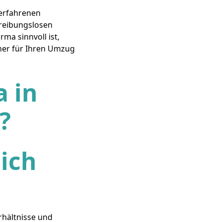
 erfahrenen
reibungslosen
ma sinnvoll ist,
tner für Ihren Umzug
 in
?
ich
rhältnisse und