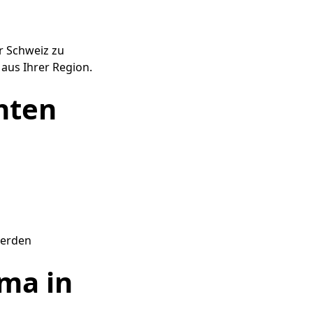
r Schweiz zu
 aus Ihrer Region.
hten
werden
rma in