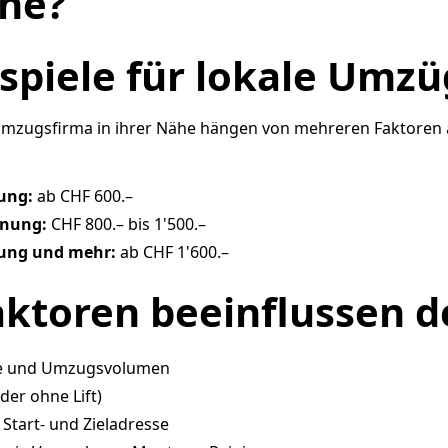
ähe?
ispiele für lokale Umz
Umzugsfirma in ihrer Nähe hängen von mehreren Faktoren a
ung:
ab CHF 600.–
nung:
CHF 800.– bis 1'500.–
ung und mehr:
ab CHF 1'600.–
aktoren beeinflussen d
e und Umzugsvolumen
der ohne Lift)
Start- und Zieladresse