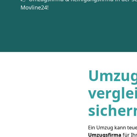
Movline24!
Umzug
vergle
sicher
Ein Umzug kann teuer
Umzugsfirma
für Ih