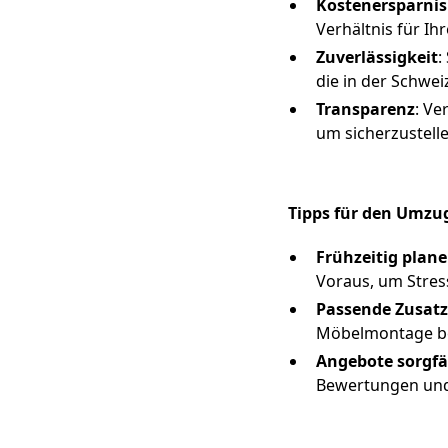
Kostenersparnis
Verhältnis für I
Zuverlässigkeit
:
die in der Schweiz
Transparenz
: Ve
um sicherzustell
Tipps für den Umzug
Frühzeitig plan
Voraus, um Stres
Passende Zusat
Möbelmontage benö
Angebote sorgfä
Bewertungen und