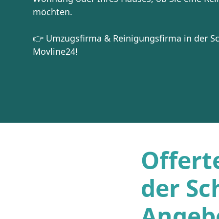
möchten.
👉 Umzugsfirma & Reinigungsfirma in der Sch
Movline24!
Offert
der Sc
Angeb