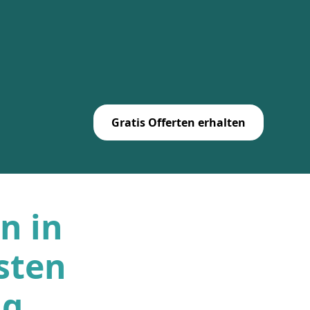
Gratis Offerten erhalten
n in
sten
ug