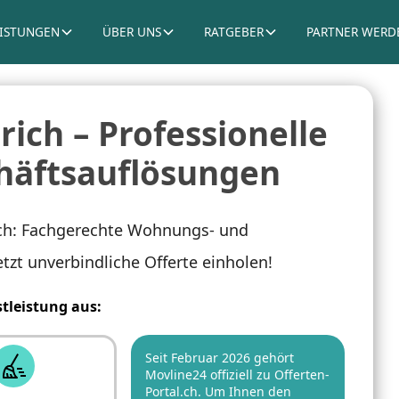
EISTUNGEN
ÜBER UNS
RATGEBER
PARTNER WERD
ch – Professionelle
häftsauflösungen
ich: Fachgerechte Wohnungs- und
tzt unverbindliche Offerte einholen!
stleistung aus:
Seit Februar 2026 gehört
Movline24 offiziell zu Offerten-
Portal.ch. Um Ihnen den